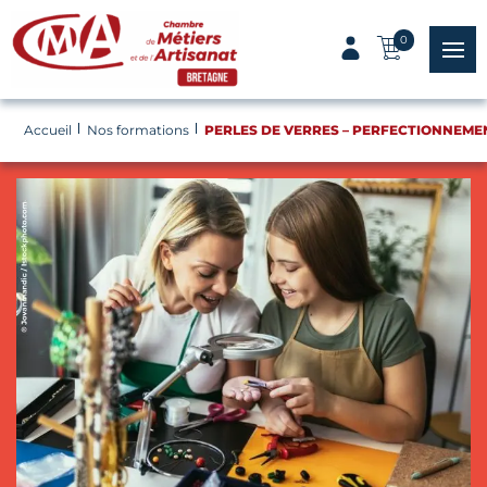
Panneau de gestion des cookies
0
menu
Accueil
Nos formations
PERLES DE VERRES – PERFECTIONNEME