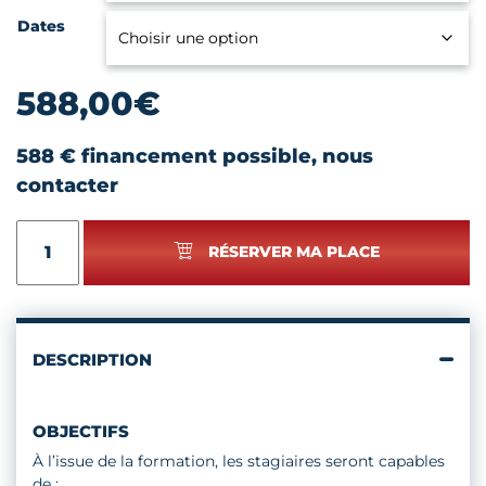
Dates
588,00
€
588 € financement possible, nous
contacter
quantité
RÉSERVER MA PLACE
de
PERLES
DE
VERRES
-
DESCRIPTION
PERFECTIONNEMENT
OBJECTIFS
À l’issue de la formation, les stagiaires seront capables
de :