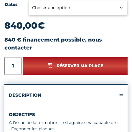
Dates
840,00
€
840 € financement possible, nous
contacter
quantité
RÉSERVER MA PLACE
de
CÉRAMIQUE
-
TRAVAIL
À
DESCRIPTION
LA
PLAQUE
OBJECTIFS
À l’issue de la formation, le stagiaire sera capable de :
• Façonner les plaques