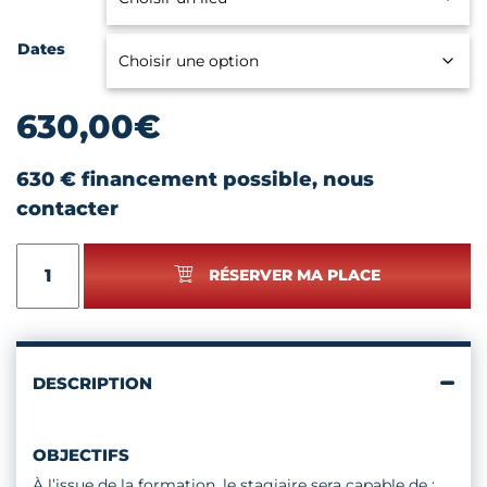
Dates
630,00
€
630 € financement possible, nous
contacter
quantité
RÉSERVER MA PLACE
de
CRÉATION
DE
LUMINAIRES
:
DESCRIPTION
MAÎTRISER
LA
MISE
OBJECTIFS
AUX
NORMES
À l’issue de la formation, le stagiaire sera capable de :