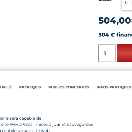
504,00
504 € finan
quantité
de
PERFECTIONNE
SON
SITE
INTERNET
SUR
AILLÉ
PRÉREQUIS
PUBLICS CONCERNÉS
INFOS PRATIQUES
WORDPRESS
-
niveau
2
iaire sera capable de :
 site WordPress : mises à jour et sauvegardes
on mobile de son site web