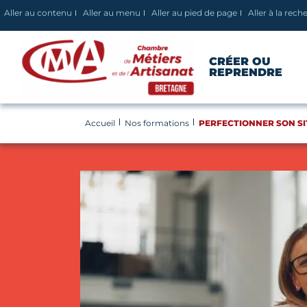
Panneau de gestion des cookies
Aller au contenu
Aller au menu
Aller au pied de page
Aller à la rech
CRÉER OU
REPRENDRE
Accueil
Nos formations
PERFECTIONNER SON SI