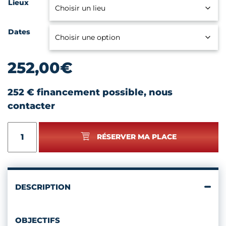
Lieux
Dates
252,00
€
252 € financement possible, nous
contacter
quantité
RÉSERVER MA PLACE
de
CRÉER
SES
SUPPORTS
DE
DESCRIPTION
COMMUNICATION
AVEC
CANVA
OBJECTIFS