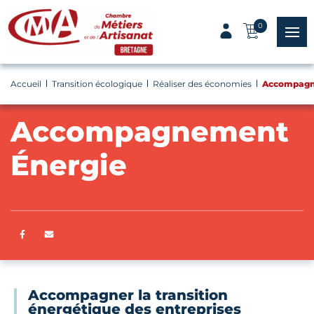
Panneau de gestion des cookies
0
menu
Accueil
Transition écologique
Réaliser des économies
Accompagn
Accompagnement
Énergie
Partager sur Facebook
ENVOYER PAR E-MAIL
Accompagner la transition
énergétique des entreprises