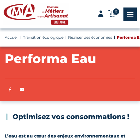
Panneau de gestion des cookies
0
menu
Accueil
Transition écologique
Réaliser des économies
Performa E
Performa Eau
Partager sur Facebook
ENVOYER PAR E-MAIL
Optimisez vos consommations !
L’eau est au cœur des enjeux environnementaux et