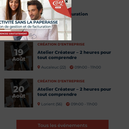
×
Webinaire facturation
18
électronique
Août
13h00 - 14h00
CRÉATION D'ENTREPRISE
19
Atelier Créateur – 2 heures pour
tout comprendre
Août
Aucaleuc (22)
09h00 - 11h00
CRÉATION D'ENTREPRISE
20
Atelier Créateur – 2 heures pour
tout comprendre
Août
Lorient (56)
09h00 - 11h00
Tous les événements