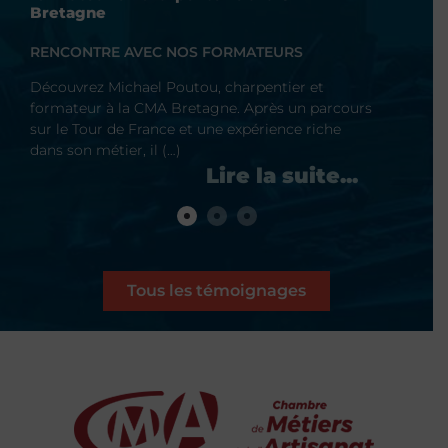
retagne
Bretagne
ENCONTRE AVEC NOS FORMATEURS
RENCONTRE
écouvrez Michael Poutou, charpentier et
Découvrez F
ormateur à la CMA Bretagne. Après un parcours
professionne
ur le Tour de France et une expérience riche
Fort de 10 a
ans son métier, il (…)
il partage so
Tous les témoignages