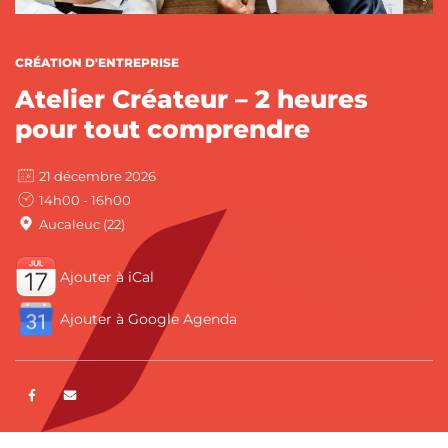
CATÉGORIES :
CRÉATION D'ENTREPRISE
Atelier Créateur – 2 heures
pour tout comprendre
21 décembre 2026
14h00 - 16h00
Aucaleuc (22)
Ajouter à iCal
Ajouter à Google Agenda
Partager sur Facebook
ENVOYER PAR E-MAIL