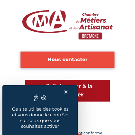
Nous contacter
S'abonner à la
X
Masquer le bandeau des
newsletter
Ce site utilise des cookies
et vous donne le contrôle
sur ceux que vous
Plan du site
souhaitez activer
Accessibilité : Partiellement conforme