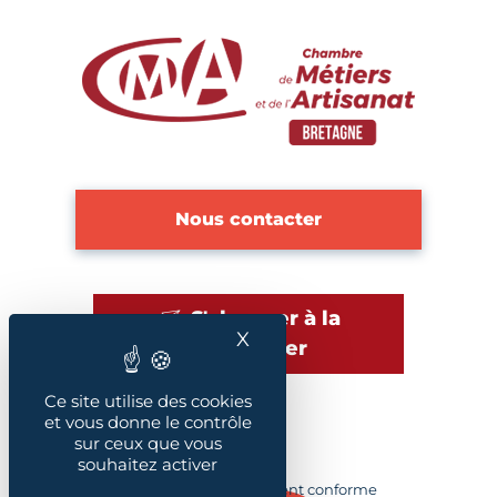
Nous contacter
S'abonner à la
X
Masquer le bandeau des
newsletter
Ce site utilise des cookies
et vous donne le contrôle
sur ceux que vous
Plan du site
souhaitez activer
Accessibilité : Partiellement conforme