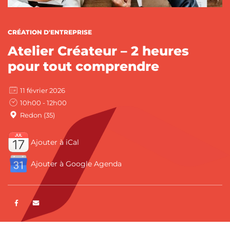
CATÉGORIES :
CRÉATION D'ENTREPRISE
Atelier Créateur – 2 heures
pour tout comprendre
11 février 2026
10h00 - 12h00
Redon (35)
Ajouter à iCal
Ajouter à Google Agenda
Partager sur Facebook
ENVOYER PAR E-MAIL