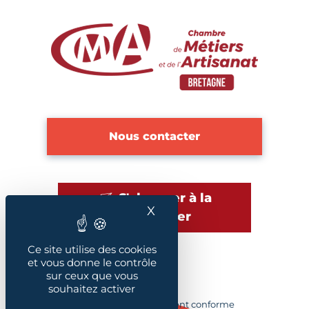
Nous contacter
S'abonner à la
X
Masquer le bandeau des
newsletter
Ce site utilise des cookies
et vous donne le contrôle
sur ceux que vous
Plan du site
souhaitez activer
Accessibilité : Partiellement conforme