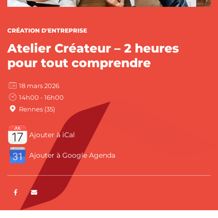
CATÉGORIES :
CRÉATION D'ENTREPRISE
Atelier Créateur – 2 heures
pour tout comprendre
18 mars 2026
14h00 - 16h00
Rennes (35)
Ajouter à iCal
Ajouter à Google Agenda
Partager sur Facebook
ENVOYER PAR E-MAIL