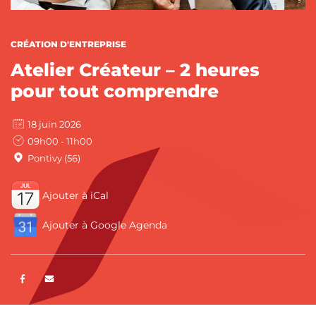
CATÉGORIES :
CRÉATION D'ENTREPRISE
Atelier Créateur – 2 heures
pour tout comprendre
18 juin 2026
09h00 - 11h00
Pontivy (56)
Ajouter à iCal
Ajouter à Google Agenda
Partager sur Facebook
ENVOYER PAR E-MAIL