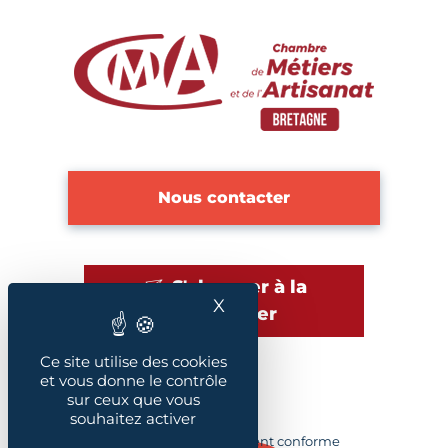
Nous contacter
S'abonner à la
X
Masquer le bandeau des
newsletter
Ce site utilise des cookies
et vous donne le contrôle
sur ceux que vous
Plan du site
souhaitez activer
Accessibilité : Partiellement conforme