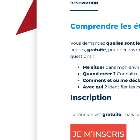
DESCRIPTION
Comprendre les ét
Vous demandez
quelles sont l
heures,
gratuite
, pour découvrir
questions :
Me situer
dans mon enviro
Quand créer ?
Connaître l
Comment et où me décla
Avec qui ?
Identifier les 
Inscription
La réunion est
gratuite
, mais l