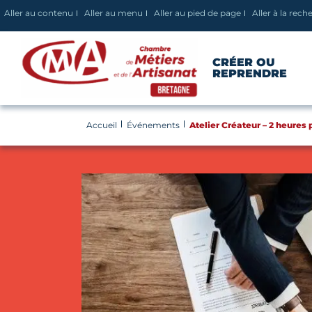
Panneau de gestion des cookies
Aller au contenu
Aller au menu
Aller au pied de page
Aller à la rech
CRÉER OU
REPRENDRE
Accueil
Événements
Atelier Créateur – 2 heures