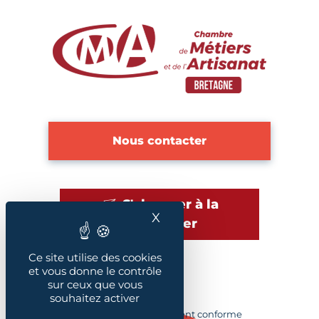
Nous contacter
S'abonner à la
X
Masquer le bandeau des
newsletter
Ce site utilise des cookies
et vous donne le contrôle
sur ceux que vous
Plan du site
souhaitez activer
Accessibilité : Partiellement conforme