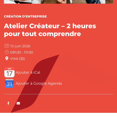
CATÉGORIES :
CRÉATION D'ENTREPRISE
Atelier Créateur – 2 heures
pour tout comprendre
10 juin 2026
09h30 - 11h30
Vitré (35)
Ajouter à iCal
Ajouter à Google Agenda
Partager sur Facebook
ENVOYER PAR E-MAIL