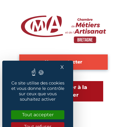
Nous contacter
X
Masquer le bandeau des
Ce site utilise des cookies
S'abonner à la
et vous donne le contrôle
sur ceux que vous
newsletter
souhaitez activer
Tout accepter
Plan du site
Tout refuser