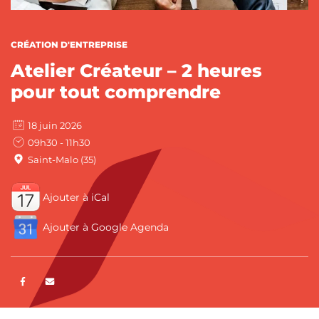
CATÉGORIES :
CRÉATION D'ENTREPRISE
Atelier Créateur – 2 heures
pour tout comprendre
18 juin 2026
09h30 - 11h30
Saint-Malo (35)
Ajouter à iCal
Ajouter à Google Agenda
Partager sur Facebook
ENVOYER PAR E-MAIL