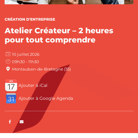
CATÉGORIES :
CRÉATION D'ENTREPRISE
Atelier Créateur – 2 heures
pour tout comprendre
10 juillet 2026
09h30 - 11h30
Montauban-de-Bretagne (35)
Ajouter à iCal
Ajouter à Google Agenda
Partager sur Facebook
ENVOYER PAR E-MAIL