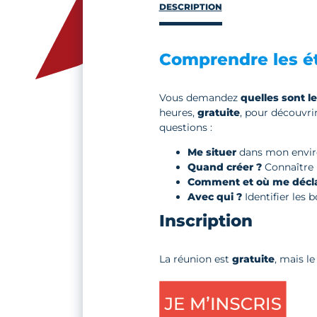
DESCRIPTION
Comprendre les ét
Vous demandez
quelles sont l
heures,
gratuite
, pour découvrir
questions :
Me situer
dans mon enviro
Quand créer ?
Connaître l
Comment et où me décla
Avec qui ?
Identifier les 
Inscription
La réunion est
gratuite
, mais l