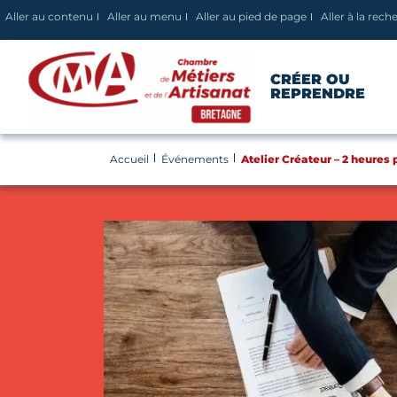
Panneau de gestion des cookies
Aller au contenu
Aller au menu
Aller au pied de page
Aller à la rech
CRÉER OU
REPRENDRE
Accueil
Événements
Atelier Créateur – 2 heures