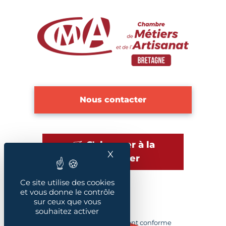
Nous contacter
S'abonner à la
X
Masquer le bandeau des
newsletter
Ce site utilise des cookies
et vous donne le contrôle
sur ceux que vous
Plan du site
souhaitez activer
Accessibilité : Partiellement conforme