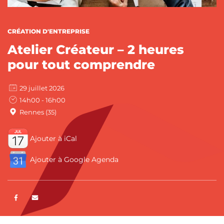
CATÉGORIES :
CRÉATION D'ENTREPRISE
Atelier Créateur – 2 heures
pour tout comprendre
29 juillet 2026
14h00 - 16h00
Rennes (35)
Ajouter à iCal
Ajouter à Google Agenda
Partager sur Facebook
ENVOYER PAR E-MAIL