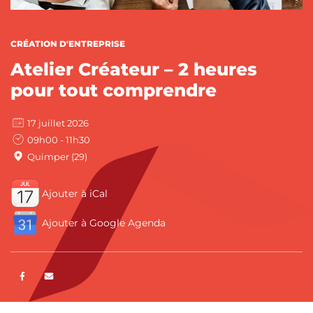
CATÉGORIES :
CRÉATION D'ENTREPRISE
Atelier Créateur – 2 heures
pour tout comprendre
17 juillet 2026
09h00 - 11h30
Quimper (29)
Ajouter à iCal
Ajouter à Google Agenda
Partager sur Facebook
ENVOYER PAR E-MAIL