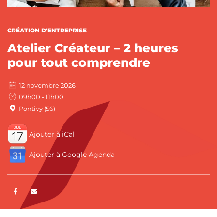
CATÉGORIES :
CRÉATION D'ENTREPRISE
Atelier Créateur – 2 heures
pour tout comprendre
12 novembre 2026
09h00 - 11h00
Pontivy (56)
Ajouter à iCal
Ajouter à Google Agenda
Partager sur Facebook
ENVOYER PAR E-MAIL