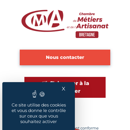
Nous contacter
S'abonner à la
X
Masquer le bandeau des
newsletter
Ce site utilise des cookies
et vous donne le contrôle
sur ceux que vous
Plan du site
souhaitez activer
Accessibilité : Partiellement conforme