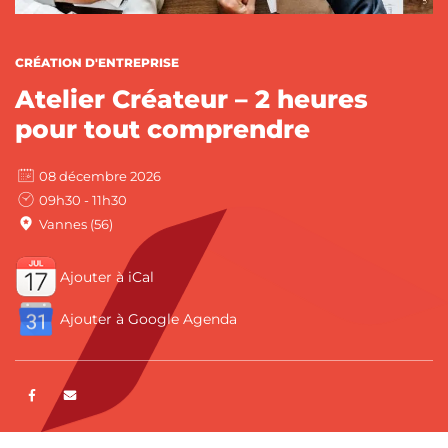
CATÉGORIES :
CRÉATION D'ENTREPRISE
Atelier Créateur – 2 heures
pour tout comprendre
08 décembre 2026
09h30 - 11h30
Vannes (56)
Ajouter à iCal
Ajouter à Google Agenda
Partager sur Facebook
ENVOYER PAR E-MAIL