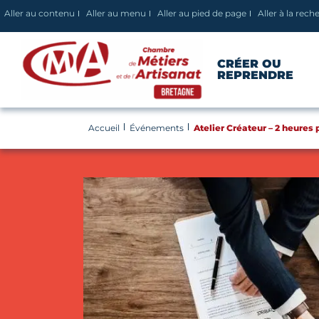
Panneau de gestion des cookies
Aller au contenu
Aller au menu
Aller au pied de page
Aller à la rech
CRÉER OU
REPRENDRE
Accueil
Événements
Atelier Créateur – 2 heures