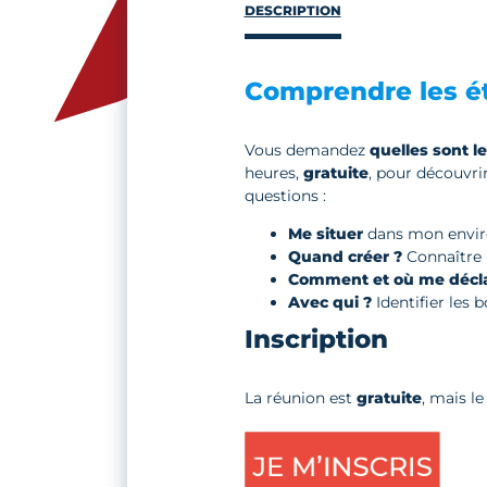
DESCRIPTION
Comprendre les ét
Vous demandez
quelles sont l
heures,
gratuite
, pour découvrir
questions :
Me situer
dans mon enviro
Quand créer ?
Connaître l
Comment et où me décla
Avec qui ?
Identifier les 
Inscription
La réunion est
gratuite
, mais l