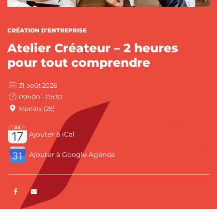
CATÉGORIES :
CRÉATION D'ENTREPRISE
Atelier Créateur – 2 heures
pour tout comprendre
21 août 2026
09h00 - 11h30
Morlaix (29)
Ajouter à iCal
Ajouter à Google Agenda
Partager sur Facebook
ENVOYER PAR E-MAIL