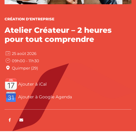
CATÉGORIES :
CRÉATION D'ENTREPRISE
Atelier Créateur – 2 heures
pour tout comprendre
25 août 2026
09h00 - 11h30
Quimper (29)
Ajouter à iCal
Ajouter à Google Agenda
Partager sur Facebook
ENVOYER PAR E-MAIL