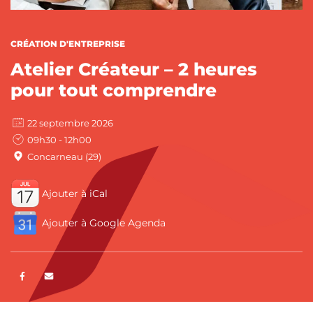
CATÉGORIES :
CRÉATION D'ENTREPRISE
Atelier Créateur – 2 heures
pour tout comprendre
22 septembre 2026
09h30 - 12h00
Concarneau (29)
Ajouter à iCal
Ajouter à Google Agenda
Partager sur Facebook
ENVOYER PAR E-MAIL