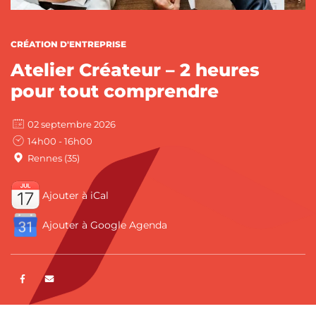
CATÉGORIES :
CRÉATION D'ENTREPRISE
Atelier Créateur – 2 heures
pour tout comprendre
02 septembre 2026
14h00 - 16h00
Rennes (35)
Ajouter à iCal
Ajouter à Google Agenda
Partager sur Facebook
ENVOYER PAR E-MAIL