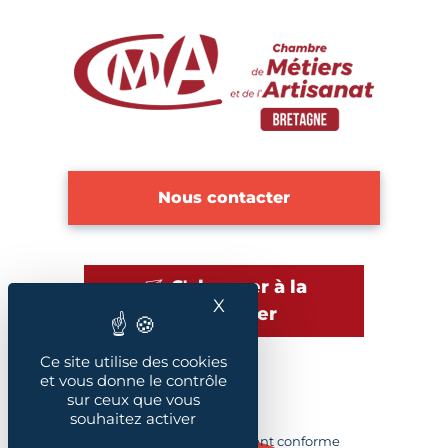
Nous contacter
S'abonner à la
X
Masquer le bandeau des
newsletter
Ce site utilise des cookies
et vous donne le contrôle
sur ceux que vous
Plan du site
souhaitez activer
Accessibilité : Partiellement conforme