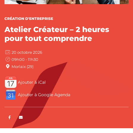
CATÉGORIES :
CRÉATION D'ENTREPRISE
Atelier Créateur – 2 heures
pour tout comprendre
20 octobre 2026
09h00 - 11h30
Morlaix (29)
Ajouter à iCal
Ajouter à Google Agenda
Partager sur Facebook
ENVOYER PAR E-MAIL