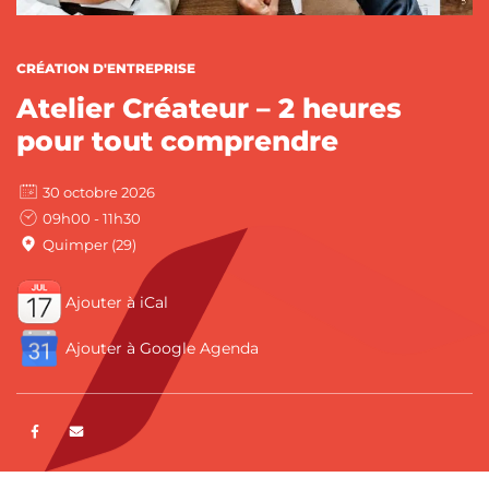
CATÉGORIES :
CRÉATION D'ENTREPRISE
Atelier Créateur – 2 heures
pour tout comprendre
30 octobre 2026
09h00 - 11h30
Quimper (29)
Ajouter à iCal
Ajouter à Google Agenda
Partager sur Facebook
ENVOYER PAR E-MAIL