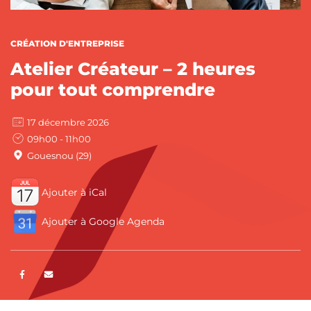
CATÉGORIES :
CRÉATION D'ENTREPRISE
Atelier Créateur – 2 heures
pour tout comprendre
17 décembre 2026
09h00 - 11h00
Gouesnou (29)
Ajouter à iCal
Ajouter à Google Agenda
Partager sur Facebook
ENVOYER PAR E-MAIL