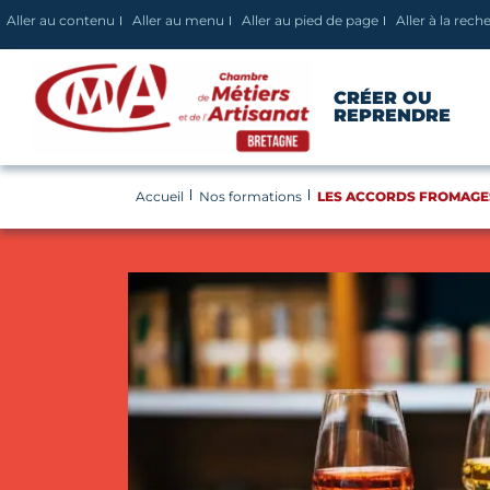
Panneau de gestion des cookies
Aller au contenu
Aller au menu
Aller au pied de page
Aller à la rech
CRÉER OU
REPRENDRE
Accueil
Nos formations
LES ACCORDS FROMAGES 