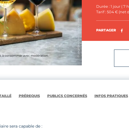
Durée : 1 jour ( 7 
Tarif : 504 € (net
Pa
PARTAGER
AILLÉ
PRÉREQUIS
PUBLICS CONCERNÉS
INFOS PRATIQUES
iaire sera capable de :