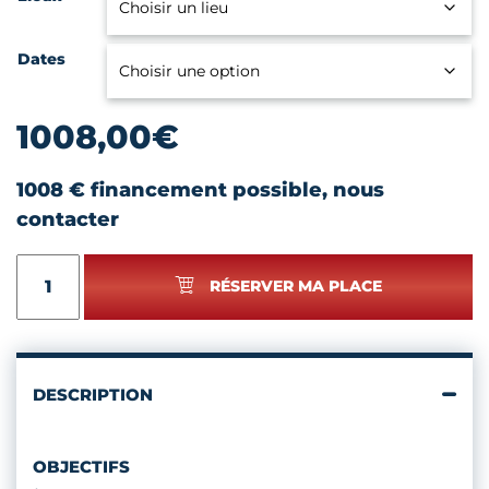
Dates
1008,00
€
1008 € financement possible, nous
contacter
quantité
RÉSERVER MA PLACE
de
PLATS
FESTIFS
DE
FIN
DESCRIPTION
D'ANNÉE
PAR
CHRISTOPHE
OBJECTIFS
TOURNEUX