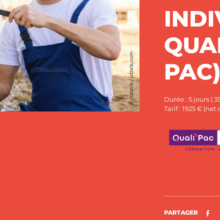
INDI
QUAL
PAC
Durée : 5 jours ( 3
Tarif : 1925 € (ne
Pa
PARTAGER