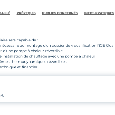
EN
HABITAT
AILLÉ
PRÉREQUIS
PUBLICS CONCERNÉS
INFOS PRATIQUES
INDIVIDUEL
-
QUALIPAC
(Mod-
PAC)
iaire sera capable de :
on nécessaire au montage d’un dossier de « qualification RGE Qual
 d’une pompe à chaleur réversible
e installation de chauffage avec une pompe à chaleur
ystèmes thermodynamiques réversibles
 technique et financier
R.