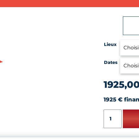
Lieux
Dates
1925,0
1925 € fina
quantité
de
POMPE
À
CHALEUR