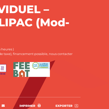
VIDUEL –
IPAC (Mod-
)
5 heures )
t de taxe), financement possible, nous contacter
rtager sur Facebook
ENVOYER PAR E-MAIL
IMPRIMER
EXPORTER
IMPRIMER
EXPORTER