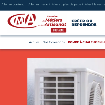
Panneau de gestion des cookies
Aller au contenu
Aller au menu
Aller au pied de page
Aller à la rech
CRÉER OU
REPRENDRE
Accueil
Nos formations
POMPE À CHALEUR EN HA