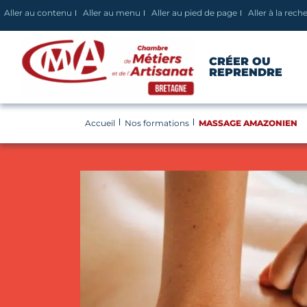
Panneau de gestion des cookies
Aller au contenu
Aller au menu
Aller au pied de page
Aller à la rech
CRÉER OU
REPRENDRE
Accueil
Nos formations
MASSAGE AMAZONIEN