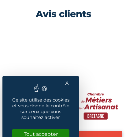
Avis clients
X
Masquer le bandeau des
Ce site utilise des cookies
et vous donne le contrôle
sur ceux que vous
souhaitez activer
Tout accepter