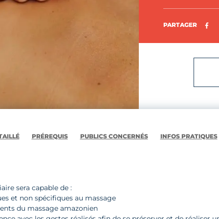
Pa
PARTAGER
AILLÉ
PRÉREQUIS
PUBLICS CONCERNÉS
INFOS PRATIQUES
iaire sera capable de :
ques et non spécifiques au massage
ments du massage amazonien
rence avec les gestes réalisés afin de se préserver et de réaliser