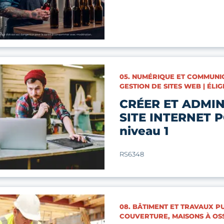
CATÉGORIES :
05. NUMÉRIQUE ET COMMUNIC
GESTION DE SITES WEB | ÉLIG
CRÉER ET ADMIN
SITE INTERNET 
niveau 1
RS6348
CATÉGORIES :
08. BÂTIMENT ET TRAVAUX P
COUVERTURE, MAISONS À OS