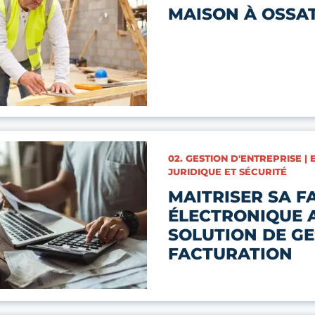
MAISON À OSSA
CATÉGORIES :
02. GESTION D'ENTREPRISE 
JURIDIQUE ET SÉCURITÉ
MAITRISER SA 
ÉLECTRONIQUE 
SOLUTION DE GE
FACTURATION