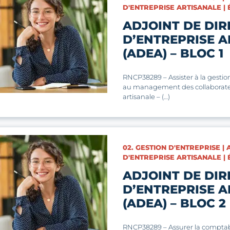
D'ENTREPRISE ARTISANALE | 
ADJOINT DE DIR
D’ENTREPRISE A
(ADEA) – BLOC 1
RNCP38289 – Assister à la gesti
au management des collaborate
artisanale – (…)
CATÉGORIES :
02. GESTION D'ENTREPRISE |
D'ENTREPRISE ARTISANALE | 
ADJOINT DE DIR
D’ENTREPRISE A
(ADEA) – BLOC 2
RNCP38289 – Assurer la comptabi