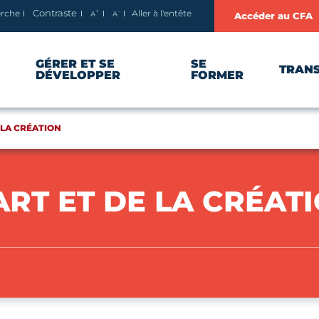
+
-
erche
Aller à l'entête
Contraste
A
A
Accéder au CFA
Agrandir le texte
Réduire le texte
GÉRER ET SE
SE
TRAN
DÉVELOPPER
FORMER
E LA CRÉATION
'ART ET DE LA CRÉAT