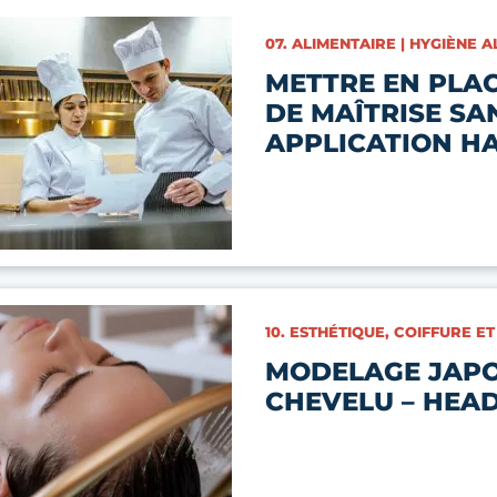
CATÉGORIES :
07. ALIMENTAIRE | HYGIÈNE 
METTRE EN PLA
DE MAÎTRISE SAN
APPLICATION H
CATÉGORIES :
10. ESTHÉTIQUE, COIFFURE ET
MODELAGE JAPO
CHEVELU – HEA