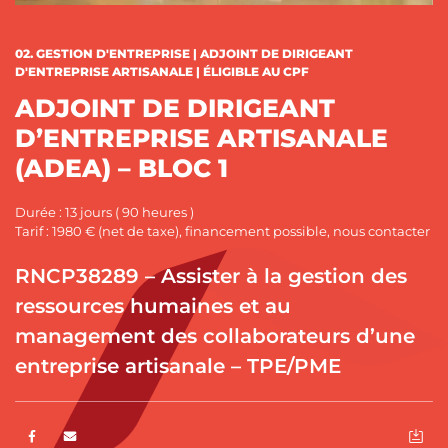
CATÉGORIES :
02. GESTION D'ENTREPRISE | ADJOINT DE DIRIGEANT
D'ENTREPRISE ARTISANALE | ÉLIGIBLE AU CPF
ADJOINT DE DIRIGEANT
D’ENTREPRISE ARTISANALE
(ADEA) – BLOC 1
Durée : 13 jours ( 90 heures )
Tarif : 1980 € (net de taxe), financement possible, nous contacter
RNCP38289
– Assister à la gestion des
ressources humaines et au
management des collaborateurs d’une
entreprise artisanale – TPE/PME
Partager sur Facebook
ENVOYER PAR E-MAIL
EX