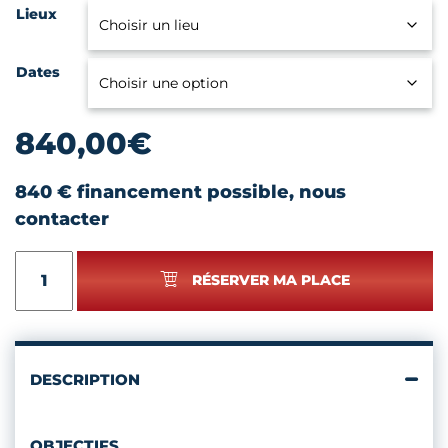
Lieux
Dates
840,00
€
840 € financement possible, nous
contacter
quantité
RÉSERVER MA PLACE
de
INITIATION
À
LA
RESTAURATION
DESCRIPTION
DE
TABLEAUX
-
OBJECTIFS