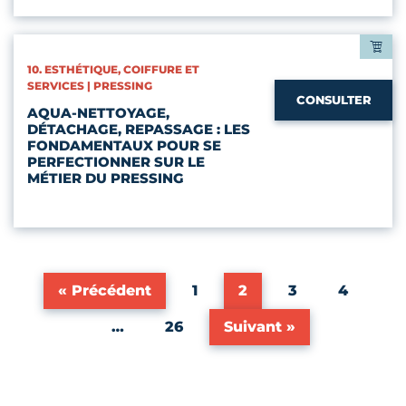
CATÉGORIES :
10. ESTHÉTIQUE, COIFFURE ET
SERVICES | PRESSING
CONSULTER
AQUA-NETTOYAGE,
DÉTACHAGE, REPASSAGE : LES
FONDAMENTAUX POUR SE
PERFECTIONNER SUR LE
MÉTIER DU PRESSING
« Précédent
1
2
3
4
…
26
Suivant »