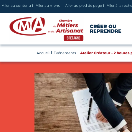
Panneau de gestion des cookies
Aller au contenu
Aller au menu
Aller au pied de page
Aller à la rech
CRÉER OU
REPRENDRE
Accueil
Événements
Atelier Créateur – 2 heures