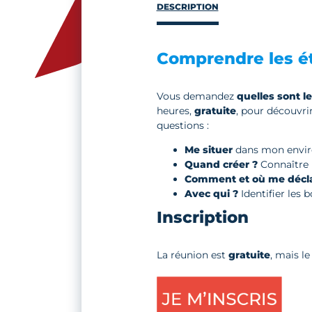
DESCRIPTION
Comprendre les ét
Vous demandez
quelles sont l
heures,
gratuite
, pour découvrir
questions :
Me situer
dans mon enviro
Quand créer ?
Connaître l
Comment et où me décla
Avec qui ?
Identifier les 
Inscription
La réunion est
gratuite
, mais l