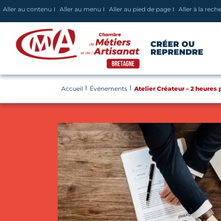
Panneau de gestion des cookies
Aller au contenu
Aller au menu
Aller au pied de page
Aller à la rech
CRÉER OU
REPRENDRE
Accueil
Événements
Atelier Créateur – 2 heures