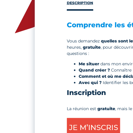
DESCRIPTION
Comprendre les ét
Vous demandez
quelles sont l
heures,
gratuite
, pour découvrir
questions :
Me situer
dans mon enviro
Quand créer ?
Connaître l
Comment et où me décla
Avec qui ?
Identifier les 
Inscription
La réunion est
gratuite
, mais l