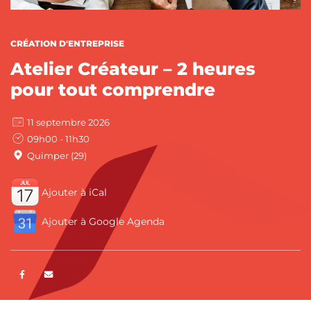
CATÉGORIES :
CRÉATION D'ENTREPRISE
Atelier Créateur – 2 heures
pour tout comprendre
11 septembre 2026
09h00 - 11h30
Quimper (29)
Ajouter à iCal
Ajouter à Google Agenda
Partager sur Facebook
ENVOYER PAR E-MAIL