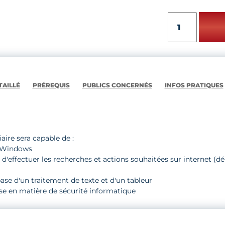
quantité
de
LES
BASES
DE
LA
BUREAUTIQUE
AILLÉ
PRÉREQUIS
PUBLICS CONCERNÉS
INFOS PRATIQUES
-
niveau
1
iaire sera capable de :
t Windows
n d'effectuer les recherches et actions souhaitées sur internet (
 base d'un traitement de texte et d'un tableur
se en matière de sécurité informatique