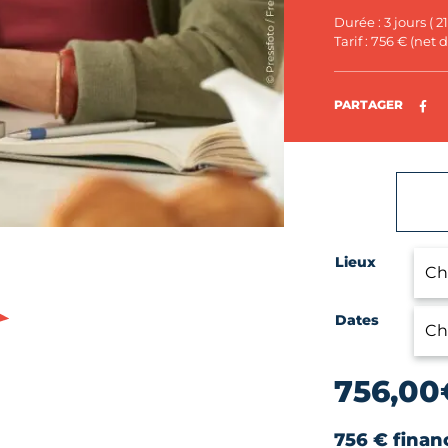
Durée : 3 jours ( 2
Tarif : 756 € (net
Pa
PARTAGER
Lieux
Dates
756,00
756 € finan