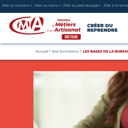
Panneau de gestion des cookies
Aller au contenu
Aller au menu
Aller au pied de page
Aller à la rech
CRÉER OU
REPRENDRE
Accueil
Nos formations
LES BASES DE LA BUREAU