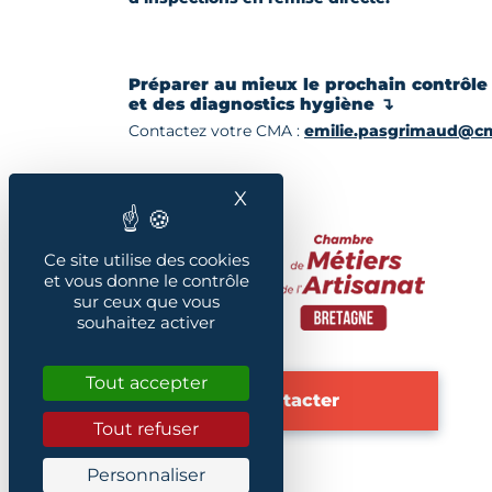
Préparer au mieux le prochain contrôle 
et des diagnostics hygiène ↴
Contactez votre CMA :
emilie.pasgrimaud@cm
X
Masquer le bandeau des
Ce site utilise des cookies
et vous donne le contrôle
sur ceux que vous
souhaitez activer
Tout accepter
Nous contacter
Tout refuser
Personnaliser