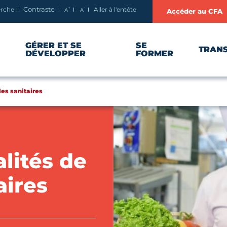
+
-
erche
Aller à l'entête
Contraste
A
A
Accéder au CFA
Agrandir le texte
Réduire le texte
GÉRER ET SE
SE
TRAN
DÉVELOPPER
FORMER
es sanitaires
lités de
aires