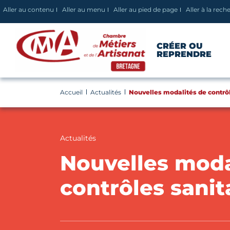
Panneau de gestion des cookies
Aller au contenu
Aller au menu
Aller au pied de page
Aller à la rech
CRÉER OU
REPRENDRE
Accueil
Actualités
Nouvelles modalités de contrôl
Actualités
Nouvelles moda
contrôles sanit