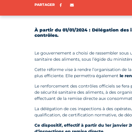
Partager sur Facebook
ENVOYER PAR E-MAIL
PARTAGER
À partir du 01/01/2024 : Délégation des
contrôles.
Le gouvernement a choisi de rassembler sous un
sanitaire des aliments, sous l’égide du ministèr
Cette réforme vise à rendre l’organisation de la 
plus efficiente. Elle permettra également
le re
Le renforcement des contrôles officiels se fera 
de sécurité sanitaire des aliments, à des organ
effectuant de la remise directe aux consommat
La délégation de ces inspections à des opérate
qualification, de certification normative, de déo
Ce dispositif, effectif à partir du 1er janvi
d’inspections en remise directe.