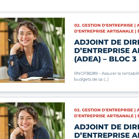
CATÉGORIES :
02. GESTION D'ENTREPRISE |
D'ENTREPRISE ARTISANALE | 
ADJOINT DE DIR
D’ENTREPRISE A
(ADEA) – BLOC 3
RNCP38289 – Assurer la rentabilit
budgets de sa (…)
CATÉGORIES :
02. GESTION D'ENTREPRISE |
D'ENTREPRISE ARTISANALE | 
ADJOINT DE DIR
D’ENTREPRISE A