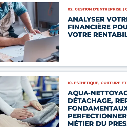
CATÉGORIES :
02. GESTION D'ENTREPRISE |
ANALYSER VOTR
FINANCIÈRE PO
VOTRE RENTABIL
CATÉGORIES :
10. ESTHÉTIQUE, COIFFURE ET
AQUA-NETTOYAG
DÉTACHAGE, REP
FONDAMENTAUX
PERFECTIONNER
MÉTIER DU PRES