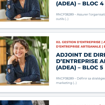
(ADEA) – BLOC 4
RNCP38289 – Assurer l’organisati
outils (…)
CATÉGORIES :
02. GESTION D'ENTREPRISE |
D'ENTREPRISE ARTISANALE | 
ADJOINT DE DIR
D’ENTREPRISE A
(ADEA) – BLOC 5
RNCP38289 – Définir sa stratégi
marketing (…)