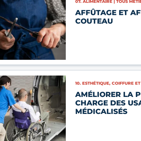
CATÉGORIES :
07. ALIMENTAIRE | TOUS MÉTI
AFFÛTAGE ET AF
COUTEAU
CATÉGORIES :
10. ESTHÉTIQUE, COIFFURE ET
AMÉLIORER LA P
CHARGE DES US
MÉDICALISÉS