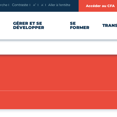
+
-
erche
Aller à l'entête
Contraste
A
A
Accéder au CFA
Agrandir le texte
Réduire le texte
GÉRER ET SE
SE
TRAN
DÉVELOPPER
FORMER