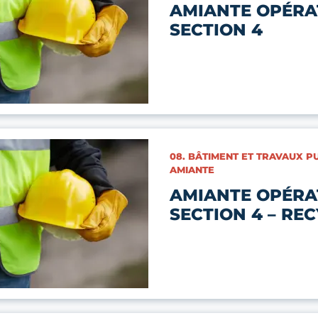
AMIANTE OPÉRA
SECTION 4
CATÉGORIES :
08. BÂTIMENT ET TRAVAUX PU
AMIANTE
AMIANTE OPÉRA
SECTION 4 – RE