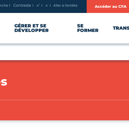
+
-
erche
Aller à l'entête
Contraste
A
A
Accéder au CFA
Agrandir le texte
Réduire le texte
GÉRER ET SE
SE
TRAN
DÉVELOPPER
FORMER
es